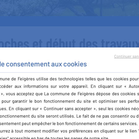
oches et début des travaux
e
Continuer san
 le consentement aux cookies
une de Feigères utilise des technologies telles que les cookies pour
Le
08
|
06
ccéder aux informations sur votre appareil. En cliquant sur « Autor
 », vous acceptez que La commune de Feigères dépose des cookies s
l pour garantir le bon fonctionnement du site et optimiser ses perf
ues. En cliquant sur « Continuer sans accepter », seul les cookies néc
ise sont arrêtées.
onctionnement du site seront utilisés. Le fait de ne pas consentir ou d
x est programmé au mercredi 10 juin.
sentement peut empêcher le bon fonctionnement de certains services.
urrez à tout moment modifier vos préférences en cliquant sur le lien 
ies" accessible en bas de toutes les pages de notre site.