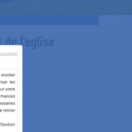
 de l'eglise
s accepter
 stocker
iser les
ur votre
ormances
essaires
e retirer
"Gestion