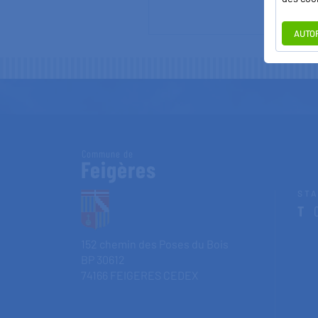
AUTO
Commune de
Feigères
ST
T
0
152 chemin des Poses du Bois
BP 30612
74166 FEIGERES CEDEX