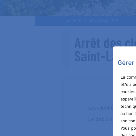
ACCUEIL
NOS ACTUALITÉS
Arrêt des cl
Saint-Lazar
Gérer
La comm
et/ou a
cookies
apparei
techniq
Les cloches de l'égl
au bon f
Le début des travau
son con
Vous po
des cook