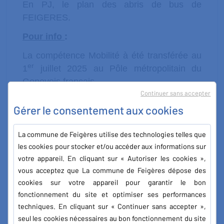
En PJ, le plan des abris de bus de
FEIGERES.
Pour info
:
La compétence Mobilité à été transférée au
er
1
juillet 2025 au Pôle métropolitain du
Genevois français.
Continuer sans accepter
Coordonnées :
Gérer le consentement aux cookies
Isaëlle ROSTAING Service Transport
Scolaire
La commune de Feigères utilise des technologies telles que
les cookies pour stocker et/ou accéder aux informations sur
Direction des Mobilités Antenne d’Archamps
votre appareil. En cliquant sur « Autoriser les cookies »,
Tel. : 04 50 959 959
vous acceptez que La commune de Feigères dépose des
cookies sur votre appareil pour garantir le bon
Transport-scolaire@genevoisfrancais.org
fonctionnement du site et optimiser ses performances
techniques. En cliquant sur « Continuer sans accepter »,
seul les cookies nécessaires au bon fonctionnement du site