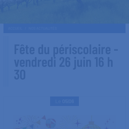
ACCUEIL
NOS ACTUALITÉS
Fête du périscolaire -
vendredi 26 juin 16 h
30
Le
05
|
06