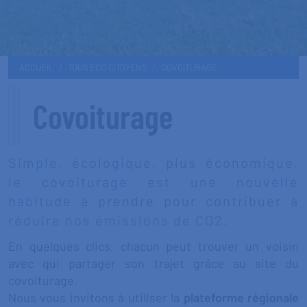
ACCUEIL
TOUS ÉCO CITOYENS
COVOITURAGE
Covoiturage
Simple, écologique, plus économique,
le covoiturage est une nouvelle
habitude à prendre pour contribuer à
réduire nos émissions de CO2.
En quelques clics, chacun peut trouver un voisin
avec qui partager son trajet grâce au site du
covoiturage.
Nous vous invitons à utiliser la
plateforme régionale