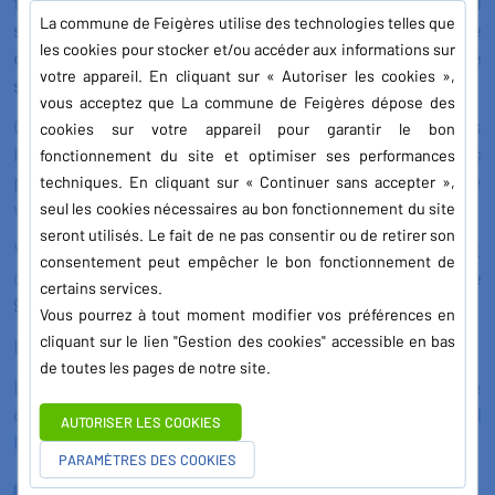
transports en commun pour vous proposer
un
La commune de Feigères utilise des technologies telles que
service aussi simple
,
pratique et fiable qu’une ligne
les cookies pour stocker et/ou accéder aux informations sur
de bus
! La différence ? Hé!Léman
organise le
votre appareil. En cliquant sur « Autoriser les cookies »,
service avec les automobilistes
!
vous acceptez que La commune de Feigères dépose des
Grâce aux arrêts Hé!Léman présents sur vos trajets
cookies sur votre appareil pour garantir le bon
habituels,
covoiturez sans réservation
avec les
fonctionnement du site et optimiser ses performances
personnes qui vont
dans la même direction
que
techniques. En cliquant sur « Continuer sans accepter »,
vous,
en même temps
que vous.
seul les cookies nécessaires au bon fonctionnement du site
seront utilisés. Le fait de ne pas consentir ou de retirer son
Votre ligne de covoiturage sans réservation est
consentement peut empêcher le bon fonctionnement de
ouverte
du lundi au vendredi de 6h00 à 20h00
et
de
certains services.
9h à 20h le week-end
.
Vous pourrez à tout moment modifier vos préférences en
cliquant sur le lien "Gestion des cookies" accessible en bas
La ligne est
ouverte pendant les vacances scolaires.
de toutes les pages de notre site.
L’assistance téléphonique est joignable
gratuitement aux horaires d’ouverture au
04 81 69 51
AUTORISER LES COOKIES
00
, et sur
support@heleman.org
.
PARAMÈTRES DES COOKIES