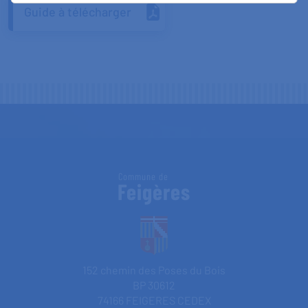
Guide à télécharger
Commune de
Feigères
152 chemin des Poses du Bois
BP 30612
74166 FEIGERES CEDEX