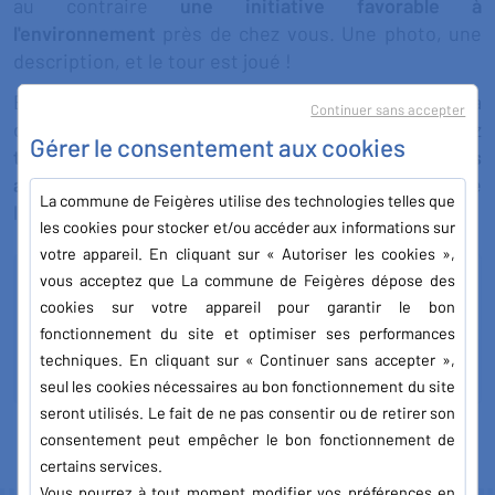
au contraire
une initiative favorable à
l'environnement
près de chez vous. Une photo, une
description, et le tour est joué !
Et parce que derrière Sentinelles de la Nature, il y a
Continuer sans accepter
des femmes et des hommes engagés, vous serez
Gérer le consentement aux cookies
toujours accompagnés
, à chaque étape,
par des
associations locales
à la pointe de la protection de
La commune de Feigères utilise des technologies telles que
l'environnement et de la nature.
les cookies pour stocker et/ou accéder aux informations sur
votre appareil. En cliquant sur « Autoriser les cookies »,
vous acceptez que La commune de Feigères dépose des
Infos & contact
cookies sur votre appareil pour garantir le bon
fonctionnement du site et optimiser ses performances
sentinellesdelanature.fr
techniques. En cliquant sur « Continuer sans accepter »,
seul les cookies nécessaires au bon fonctionnement du site
seront utilisés. Le fait de ne pas consentir ou de retirer son
consentement peut empêcher le bon fonctionnement de
certains services.
Vous pourrez à tout moment modifier vos préférences en