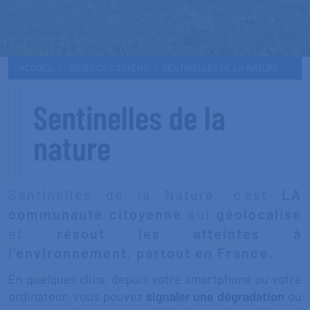
ACCUEIL
TOUS ÉCO CITOYENS
SENTINELLES DE LA NATURE
Sentinelles de la
nature
Sentinelles de la Nature, c'est
LA
communauté citoyenne
qui
géolocalise
et
résout les atteintes à
l'environnement
,
partout en France
.
En quelques clics, depuis votre smartphone ou votre
ordinateur, vous pouvez
signaler une dégradation
ou